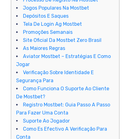
Jogos Populares Na Mostbet
Depósitos E Saques
Tela De Login Ag Mostbet
Promoções Semanais
Site Oficial Da Mostbet Zero Brasil
As Maiores Regras
Aviator Mostbet – Estratégias E Como
Jogar
Verificação Sobre Identidade E
Segurança Para
Como Funciona O Suporte Ao Cliente
De Mostbet?
Registro Mostbet: Guia Passo A Passo
Para Fazer Uma Conta
Suporte Ao Jogador
Como Es Efectivo A Verificação Para
Conta