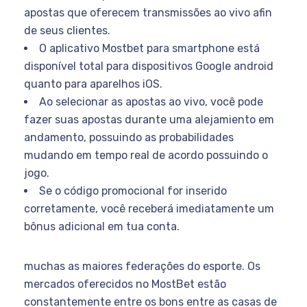
apostas que oferecem transmissões ao vivo afin
de seus clientes.
O aplicativo Mostbet para smartphone está
disponível total para dispositivos Google android
quanto para aparelhos iOS.
Ao selecionar as apostas ao vivo, você pode
fazer suas apostas durante uma alejamiento em
andamento, possuindo as probabilidades
mudando em tempo real de acordo possuindo o
jogo.
Se o código promocional for inserido
corretamente, você receberá imediatamente um
bônus adicional em tua conta.
muchas as maiores federações do esporte. Os
mercados oferecidos no MostBet estão
constantemente entre os bons entre as casas de