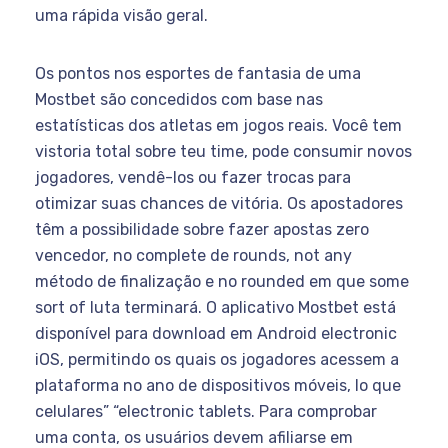
uma rápida visão geral.
Os pontos nos esportes de fantasia de uma
Mostbet são concedidos com base nas
estatísticas dos atletas em jogos reais. Você tem
vistoria total sobre teu time, pode consumir novos
jogadores, vendê-los ou fazer trocas para
otimizar suas chances de vitória. Os apostadores
têm a possibilidade sobre fazer apostas zero
vencedor, no complete de rounds, not any
método de finalização e no rounded em que some
sort of luta terminará. O aplicativo Mostbet está
disponível para download em Android electronic
iOS, permitindo os quais os jogadores acessem a
plataforma no ano de dispositivos móveis, lo que
celulares” “electronic tablets. Para comprobar
uma conta, os usuários devem afiliarse em