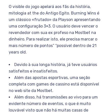
O visible do jogo apelará aos fãs da história,
mitologia at the do Antigo Egito. Burning Wins é
um clássico «frutado» da Playson apresentando
uma configuração 3×3. O usuário deve vencer o
revendedor com sua ex profeso na Mostbet na
dinheiro. Para realizar isto, ele precisa marcar o
mais número de pontos” “possível dentro de 21
years old.
Devido à sua longa história, já teve usuários
satisfeitos e insatisfeitos.
Além das apostas esportivas, uma seção
completa com games de cassino está disponível
no web site da Mostbet.
Além disso, há transmissões ao vivo para um
evidente número de eventos, o que é muito
louvável visto que não há muitas casas de