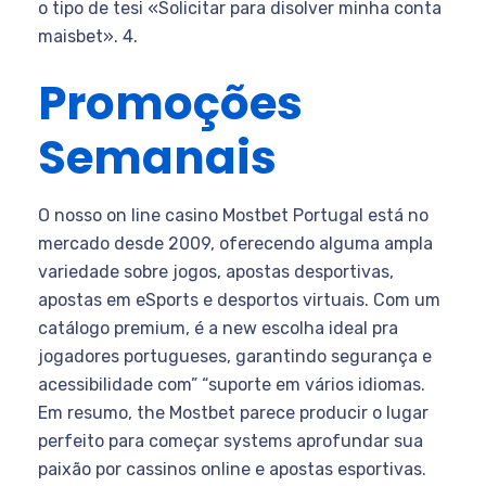
o tipo de tesi «Solicitar para disolver minha conta
maisbet». 4.
Promoções
Semanais
O nosso on line casino Mostbet Portugal está no
mercado desde 2009, oferecendo alguma ampla
variedade sobre jogos, apostas desportivas,
apostas em eSports e desportos virtuais. Com um
catálogo premium, é a new escolha ideal pra
jogadores portugueses, garantindo segurança e
acessibilidade com” “suporte em vários idiomas.
Em resumo, the Mostbet parece producir o lugar
perfeito para começar systems aprofundar sua
paixão por cassinos online e apostas esportivas.