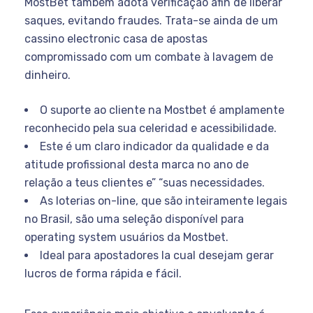
MostBet também adota verificação afin de liberar
saques, evitando fraudes. Trata-se ainda de um
cassino electronic casa de apostas
compromissado com um combate à lavagem de
dinheiro.
O suporte ao cliente na Mostbet é amplamente
reconhecido pela sua celeridad e acessibilidade.
Este é um claro indicador da qualidade e da
atitude profissional desta marca no ano de
relação a teus clientes e” “suas necessidades.
As loterias on-line, que são inteiramente legais
no Brasil, são uma seleção disponível para
operating system usuários da Mostbet.
Ideal para apostadores la cual desejam gerar
lucros de forma rápida e fácil.