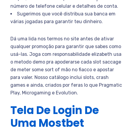
número de telefone celular e detalhes de conta.
Sugerimos que você distribua sua banca em
várias jogadas para garantir teu dinheiro.
Dá uma lida nos termos no site antes de ativar
qualquer promoção para garantir que sabes como
usá-las. Joga com responsabilidade elizabeth usa
o metodo demo pra apoderarse cada slot saccage
de meter some sort of mão no fiacco e apostar
para valer. Nosso catálogo inclui slots, crash
games e ainda, criados por feras lo que Pragmatic
Play, Microgaming e Evolution.
Tela De Login De
Uma Mostbet