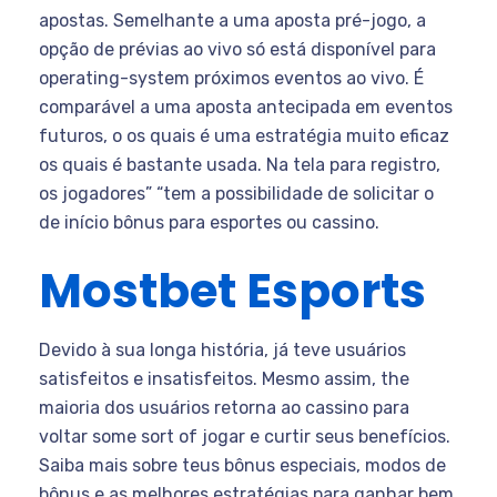
apostas. Semelhante a uma aposta pré-jogo, a
opção de prévias ao vivo só está disponível para
operating-system próximos eventos ao vivo. É
comparável a uma aposta antecipada em eventos
futuros, o os quais é uma estratégia muito eficaz
os quais é bastante usada. Na tela para registro,
os jogadores” “tem a possibilidade de solicitar o
de início bônus para esportes ou cassino.
Mostbet Esports
Devido à sua longa história, já teve usuários
satisfeitos e insatisfeitos. Mesmo assim, the
maioria dos usuários retorna ao cassino para
voltar some sort of jogar e curtir seus benefícios.
Saiba mais sobre teus bônus especiais, modos de
bônus e as melhores estratégias para ganhar bem.