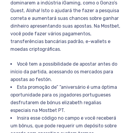
dominarem a indústria iGaming, como o Gonzo’s
Quest, Aloha! Isto o ajudará the fazer a pesquisa
correta e aumentará suas chances sobre ganhar
dinheiro apresentando suas apostas. Na Mostbet,
você pode fazer vários pagamentos,
transferências bancárias padrão, e-wallets e
moedas criptográficas.
Você tem a possibilidade de apostar antes do
início da partida, acessando os mercados para
apostas ao festón.
Esta promoção de” “aniversário é uma óptima
oportunidade para os jogadores portugueses
desfrutarem de bónus elizabeth regalias
especiais na Mostbet PT.
Insira esse código no campo e você receberá
um bônus, que pode requerir um depósito sobre